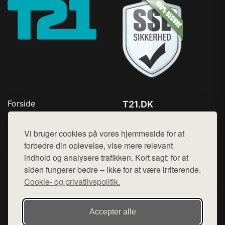
Forside
T21.DK
Produkter
Tlf. 78768672
Top Rabatter
Vi bruger cookies på vores hjemmeside for at
Mail:
hej@want.dk
Blog
forbedre din oplevelse, vise mere relevant
Jotun maling
indhold og analysere trafikken. Kort sagt: for at
Cookie- og privatlivspolitik
Kontakt
siden fungerer bedre – ikke for at være irriterende.
Cookie- og privatlivspolitik.
Denne side er en del af want.dk, der udgiver en række
Accepter alle
hjemmesider med præsentation af forskellige produkter fra