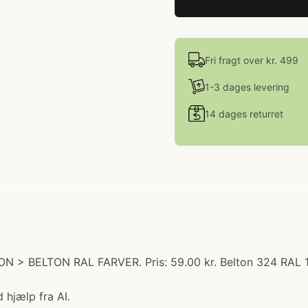
Fri fragt over kr. 499
1-3 dages levering
14 dages returret
TON > BELTON RAL FARVER. Pris: 59.00 kr. Belton 324 RAL
 hjælp fra AI.