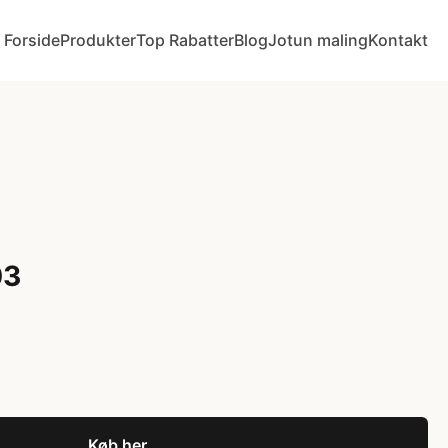
Forside
Produkter
Top Rabatter
Blog
Jotun maling
Kontakt
03
Køb her