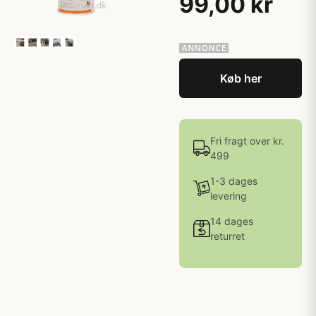
99,00 kr
Køb her
Fri fragt over kr.
499
1-3 dages
levering
14 dages
returret