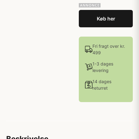
Køb her
Fri fragt over kr.
499
1-3 dages
levering
14 dages
returret
Beskrivelse