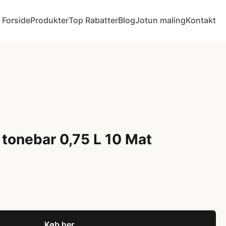
Forside
Produkter
Top Rabatter
Blog
Jotun maling
Kontakt
 tonebar 0,75 L 10 Mat
Køb her