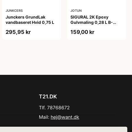
JUNKCERS
JOTUN
Junckers GrundLak
SIGURAL 2K Epoxy
vandbaseret Hvid 0,75 L
Gulvmaling 0,28 L B-
KOMP HÆRDER UDEN
295,95 kr
159,00 kr
FARVE
T21.DK
Tlf. 78768672
Mail:
hej@want.dk
Cookie- og privatlivspolitik