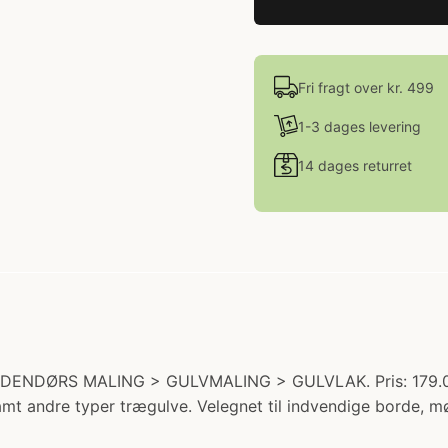
Fri fragt over kr. 499
1-3 dages levering
14 dages returret
INDENDØRS MALING > GULVMALING > GULVLAK. Pris: 179.00 kr
amt andre typer trægulve. Velegnet til indvendige borde, 