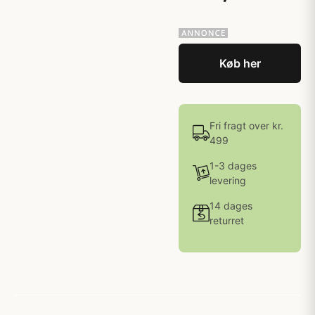
Køb her
Fri fragt over kr.
499
1-3 dages
levering
14 dages
returret