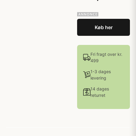
Køb her
Fri fragt over kr.
499
1-3 dages
levering
14 dages
returret