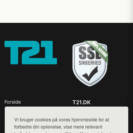
Forside
T21.DK
Produkter
Tlf. 78768672
Top Rabatter
Vi bruger cookies på vores hjemmeside for at
Mail:
hej@want.dk
Blog
forbedre din oplevelse, vise mere relevant
Jotun maling