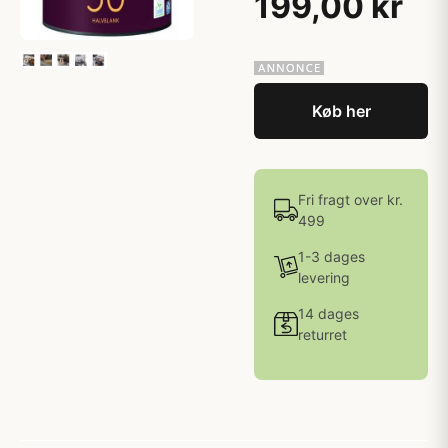
199,00 kr
Køb her
Fri fragt over kr.
499
1-3 dages
levering
14 dages
returret