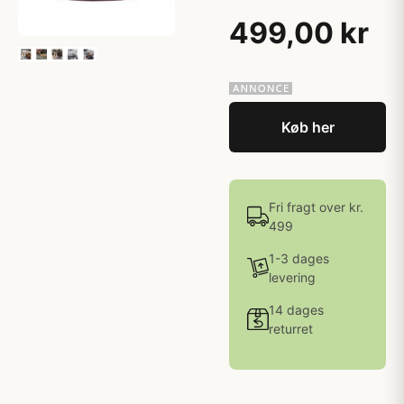
499,00 kr
Køb her
Fri fragt over kr.
499
1-3 dages
levering
14 dages
returret