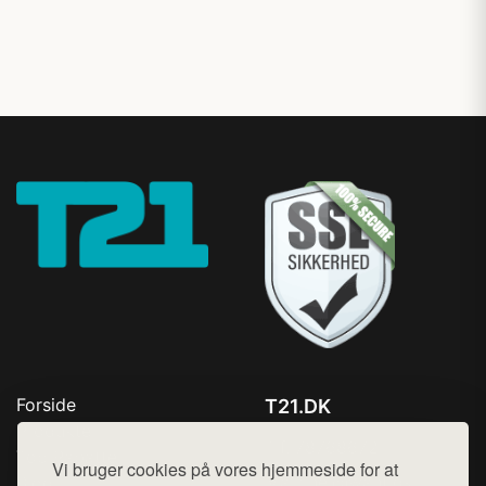
Forside
T21.DK
Produkter
Tlf. 78768672
Top Rabatter
Vi bruger cookies på vores hjemmeside for at
Mail:
hej@want.dk
Blog