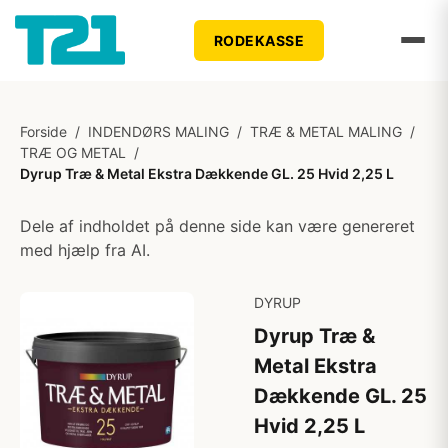
RODEKASSE
Forside
/
INDENDØRS MALING
/
TRÆ & METAL MALING
/
TRÆ OG METAL
/
Dyrup Træ & Metal Ekstra Dækkende GL. 25 Hvid 2,25 L
Dele af indholdet på denne side kan være genereret
med hjælp fra AI.
DYRUP
Dyrup Træ &
Metal Ekstra
Dækkende GL. 25
Hvid 2,25 L