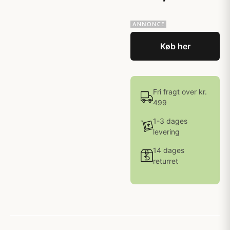
Køb her
Fri fragt over kr.
499
1-3 dages
levering
14 dages
returret