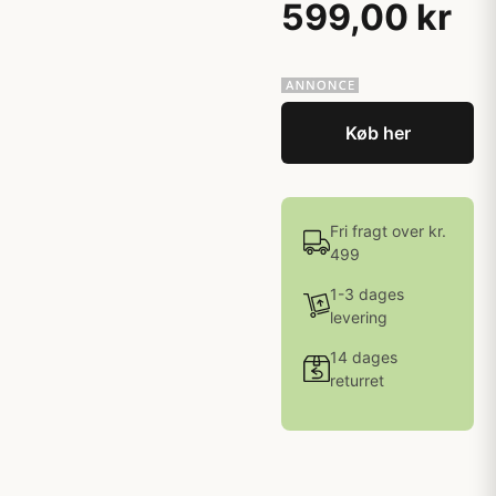
599,00 kr
Køb her
Fri fragt over kr.
499
1-3 dages
levering
14 dages
returret