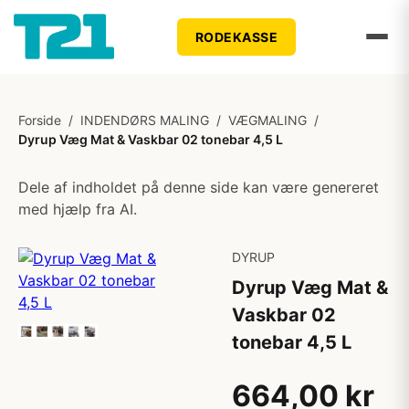
RODEKASSE
Forside
/
INDENDØRS MALING
/
VÆGMALING
/
Dyrup Væg Mat & Vaskbar 02 tonebar 4,5 L
Dele af indholdet på denne side kan være genereret
med hjælp fra AI.
DYRUP
Dyrup Væg Mat &
Vaskbar 02
tonebar 4,5 L
664,00 kr