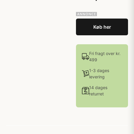
Køb her
Fri fragt over kr.
499
1-3 dages
levering
14 dages
returret