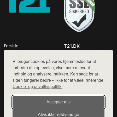
Forside
T21.DK
Produkter
Tlf. 78768672
Top Rabatter
Vi bruger cookies på vores hjemmeside for at
Mail:
hej@want.dk
Blog
forbedre din oplevelse, vise mere relevant
Jotun maling
indhold og analysere trafikken. Kort sagt: for at
Cookie- og privatlivspolitik
Kontakt
siden fungerer bedre – ikke for at være irriterende.
Cookie- og privatlivspolitik.
Denne side er en del af want.dk, der udgiver en række
Accepter alle
hjemmesider med præsentation af forskellige produkter fra
diverse webshops. Der sælges ikke varer fra denne side - vi
Afvis ikke‑nødvendige