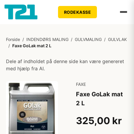
RODEKASSE
Forside
/
INDENDØRS MALING
/
GULVMALING
/
GULVLAK
/
Faxe GoLak mat 2 L
Dele af indholdet på denne side kan være genereret
med hjælp fra AI.
FAXE
Faxe GoLak mat
2 L
325,00 kr