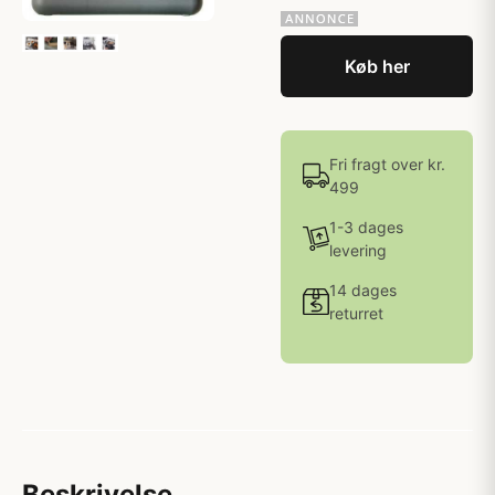
Køb her
Fri fragt over kr.
499
1-3 dages
levering
14 dages
returret
Beskrivelse