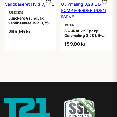
JUNKCERS
Junckers GrundLak
vandbaseret Hvid 0,75 L
JOTUN
SIGURAL 2K Epoxy
295,95 kr
Gulvmaling 0,28 L B-
KOMP HÆRDER UDEN
159,00 kr
FARVE