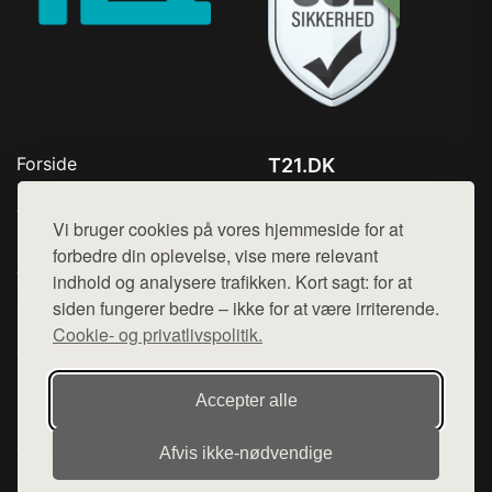
Forside
T21.DK
Produkter
Tlf. 78768672
Top Rabatter
Vi bruger cookies på vores hjemmeside for at
Mail:
hej@want.dk
Blog
forbedre din oplevelse, vise mere relevant
Jotun maling
indhold og analysere trafikken. Kort sagt: for at
Cookie- og privatlivspolitik
Kontakt
siden fungerer bedre – ikke for at være irriterende.
Cookie- og privatlivspolitik.
Denne side er en del af want.dk, der udgiver en række
Accepter alle
hjemmesider med præsentation af forskellige produkter fra
diverse webshops. Der sælges ikke varer fra denne side - vi
Afvis ikke‑nødvendige
henviser til de shops, som sælger varen. Vi har heller ikke