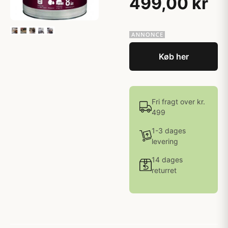
499,00 kr
Køb her
Fri fragt over kr.
499
1-3 dages
levering
14 dages
returret