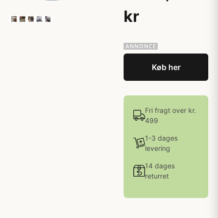
kr
Køb her
Fri fragt over kr.
499
1-3 dages
levering
14 dages
returret