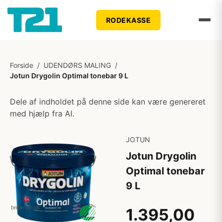
RODEKASSE
Forside
/
UDENDØRS MALING
/
Jotun Drygolin Optimal tonebar 9 L
Dele af indholdet på denne side kan være genereret
med hjælp fra AI.
JOTUN
Jotun Drygolin
Optimal tonebar
9 L
1.395,00