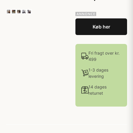
Køb her
Fri fragt over kr.
499
1-3 dages
levering
14 dages
returret