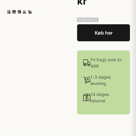
kr
Køb her
Fri fragt over kr.
499
1-3 dages
levering
14 dages
returret