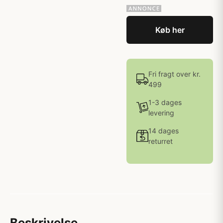
Køb her
Fri fragt over kr.
499
1-3 dages
levering
14 dages
returret
Beskrivelse