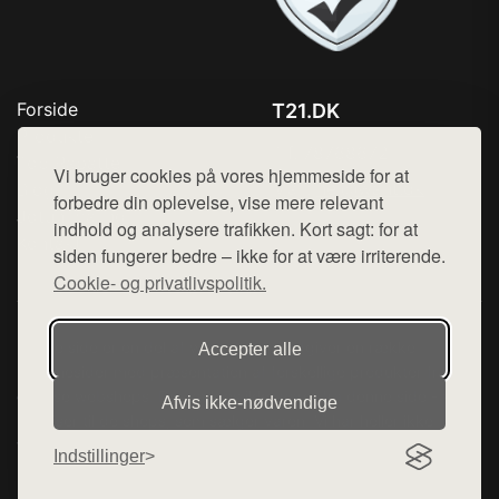
Forside
T21.DK
Produkter
Tlf. 78768672
Top Rabatter
Vi bruger cookies på vores hjemmeside for at
Mail:
hej@want.dk
Blog
forbedre din oplevelse, vise mere relevant
Jotun maling
indhold og analysere trafikken. Kort sagt: for at
Cookie- og privatlivspolitik
Kontakt
siden fungerer bedre – ikke for at være irriterende.
Cookie- og privatlivspolitik.
Denne side er en del af want.dk, der udgiver en række
Accepter alle
hjemmesider med præsentation af forskellige produkter fra
diverse webshops. Der sælges ikke varer fra denne side - vi
Afvis ikke‑nødvendige
henviser til de shops, som sælger varen. Vi har heller ikke
varerne på lager.
Indstillinger
© 2026 t21.dk. Alle rettigheder forbeholdes.