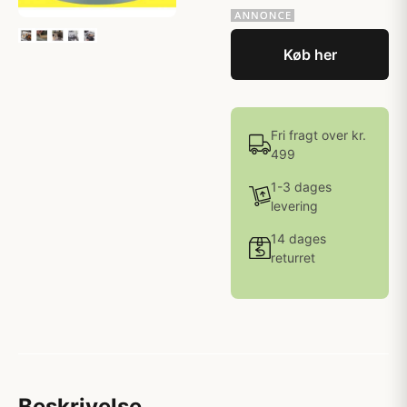
Køb her
Fri fragt over kr.
499
1-3 dages
levering
14 dages
returret
Beskrivelse