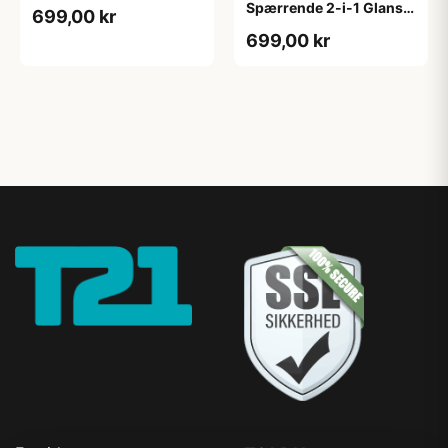
4,5 L hvid GL. 2
Spærrende 2-i-1 Glans 2
699,00 kr
tonebar 4,5 L GL. 2
699,00 kr