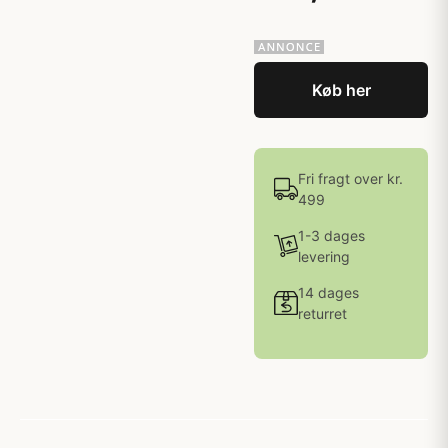
Køb her
Fri fragt over kr.
499
1-3 dages
levering
14 dages
returret