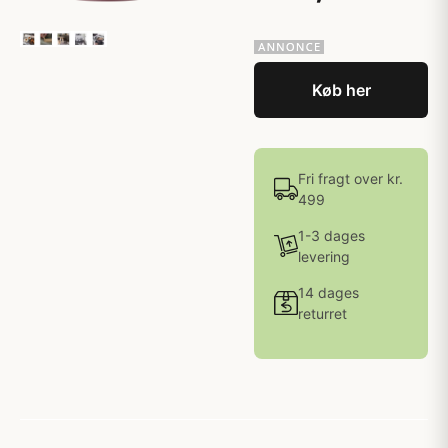
Køb her
Fri fragt over kr.
499
1-3 dages
levering
14 dages
returret