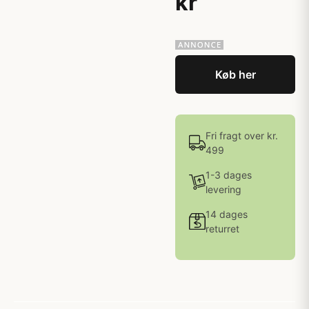
kr
Køb her
Fri fragt over kr.
499
1-3 dages
levering
14 dages
returret