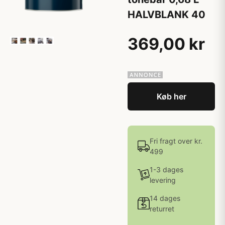
HALVBLANK 40
369,00 kr
Køb her
Fri fragt over kr.
499
1-3 dages
levering
14 dages
returret