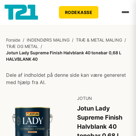
RODEKASSE
Forside
/
INDENDØRS MALING
/
TRÆ & METAL MALING
/
TRÆ OG METAL
/
Jotun Lady Supreme Finish Halvblank 40 tonebar 0,68 L
HALVBLANK 40
Dele af indholdet på denne side kan være genereret
med hjælp fra AI.
JOTUN
Jotun Lady
Supreme Finish
Halvblank 40
tonebar 0,68 L