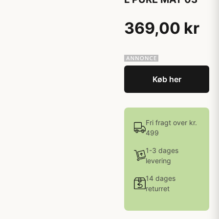
369,00 kr
Køb her
Fri fragt over kr.
499
1-3 dages
levering
14 dages
returret