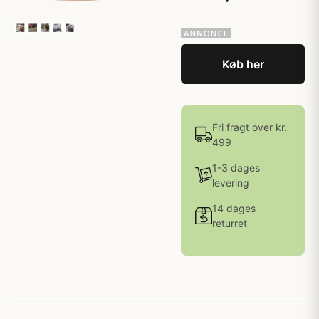
Køb her
Fri fragt over kr.
499
1-3 dages
levering
14 dages
returret