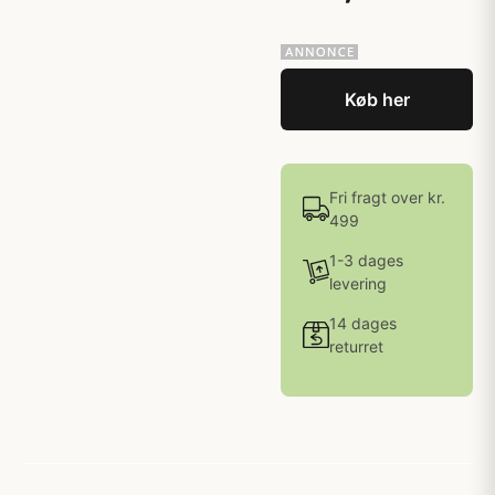
Køb her
Fri fragt over kr.
499
1-3 dages
levering
14 dages
returret