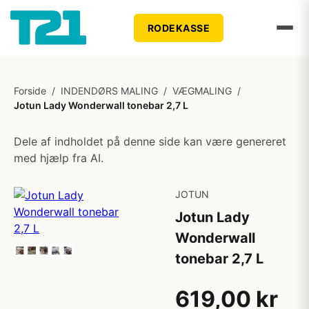
RODEKASSE
Forside
/
INDENDØRS MALING
/
VÆGMALING
/
Jotun Lady Wonderwall tonebar 2,7 L
Dele af indholdet på denne side kan være genereret
med hjælp fra AI.
JOTUN
Jotun Lady
Wonderwall
tonebar 2,7 L
619,00 kr