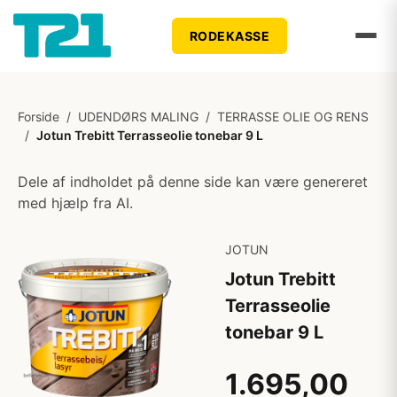
RODEKASSE
Forside
/
UDENDØRS MALING
/
TERRASSE OLIE OG RENS
/
Jotun Trebitt Terrasseolie tonebar 9 L
Dele af indholdet på denne side kan være genereret
med hjælp fra AI.
JOTUN
Jotun Trebitt
Terrasseolie
tonebar 9 L
1.695,00