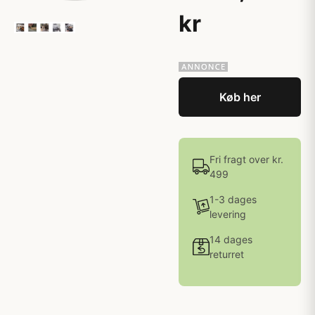
kr
Køb her
Fri fragt over kr.
499
1-3 dages
levering
14 dages
returret