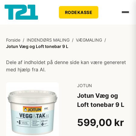
RODEKASSE
Forside
/
INDENDØRS MALING
/
VÆGMALING
/
Jotun Væg og Loft tonebar 9 L
Dele af indholdet på denne side kan være genereret
med hjælp fra AI.
JOTUN
Jotun Væg og
Loft tonebar 9 L
599,00 kr