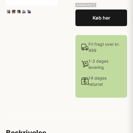
Køb her
Fri fragt over kr.
499
1-3 dages
levering
14 dages
returret
Beskrivelse