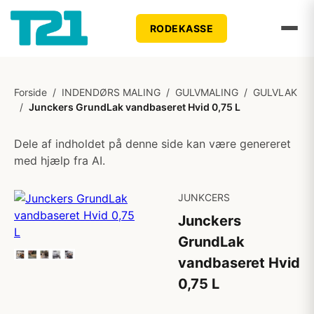
RODEKASSE
Forside
/
INDENDØRS MALING
/
GULVMALING
/
GULVLAK
/
Junckers GrundLak vandbaseret Hvid 0,75 L
Dele af indholdet på denne side kan være genereret
med hjælp fra AI.
JUNKCERS
Junckers
GrundLak
vandbaseret Hvid
0,75 L