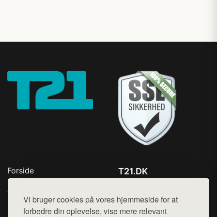
Forside
T21.DK
Produkter
Tlf. 78768672
Top Rabatter
Vi bruger cookies på vores hjemmeside for at
Mail:
hej@want.dk
Blog
forbedre din oplevelse, vise mere relevant