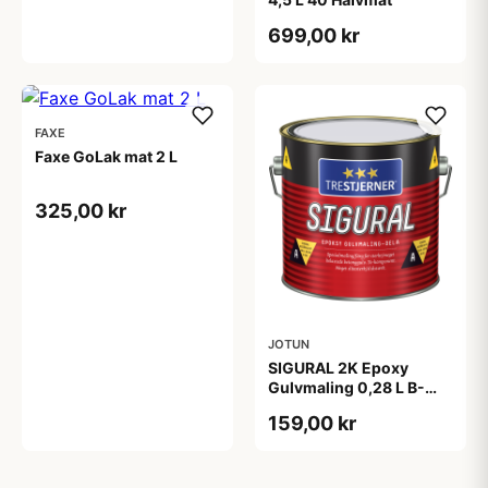
699,00 kr
FAXE
Faxe GoLak mat 2 L
325,00 kr
JOTUN
SIGURAL 2K Epoxy
Gulvmaling 0,28 L B-
KOMP HÆRDER UDEN
159,00 kr
FARVE