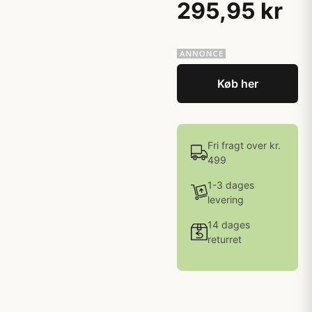
295,95 kr
Køb her
Fri fragt over kr.
499
1-3 dages
levering
14 dages
returret