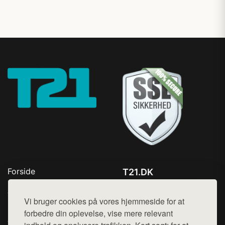
Forside
T21.DK
Produkter
Tlf. 78768672
Top Rabatter
Vi bruger cookies på vores hjemmeside for at
Mail:
hej@want.dk
Blog
forbedre din oplevelse, vise mere relevant
Jotun maling