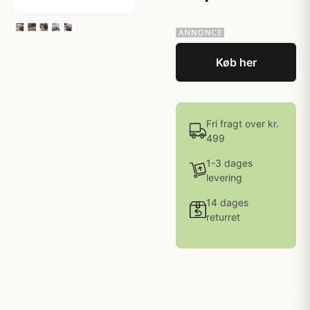
Køb her
Fri fragt over kr.
499
1-3 dages
levering
14 dages
returret