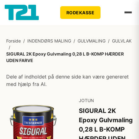
RODEKASSE
Forside
/
INDENDØRS MALING
/
GULVMALING
/
GULVLAK
/
SIGURAL 2K Epoxy Gulvmaling 0,28 L B-KOMP HÆRDER
UDEN FARVE
Dele af indholdet på denne side kan være genereret
med hjælp fra AI.
JOTUN
SIGURAL 2K
Epoxy Gulvmaling
0,28 L B-KOMP
HÆRDER UDEN