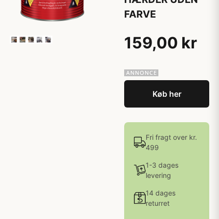
FARVE
159,00 kr
Køb her
Fri fragt over kr.
499
1-3 dages
levering
14 dages
returret