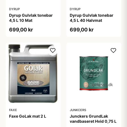
DYRUP
DYRUP
Dyrup Gulvlak tonebar
Dyrup Gulvlak tonebar
4,5 L 10 Mat
4,5 L 40 Halvmat
699,00 kr
699,00 kr
FAXE
JUNKCERS
Faxe GoLak mat 2 L
Junckers GrundLak
vandbaseret Hvid 0,75 L