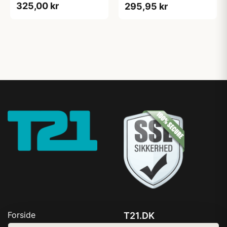
325,00 kr
295,95 kr
Forside
T21.DK