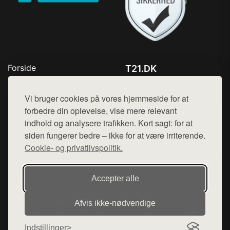
Forside
T21.DK
Produkter
Tlf. 78768672
Top Rabatter
Vi bruger cookies på vores hjemmeside for at
Mail:
hej@want.dk
Blog
forbedre din oplevelse, vise mere relevant
Jotun maling
indhold og analysere trafikken. Kort sagt: for at
Cookie- og privatlivspolitik
Kontakt
siden fungerer bedre – ikke for at være irriterende.
Cookie- og privatlivspolitik.
Denne side er en del af want.dk, der udgiver en række
Accepter alle
hjemmesider med præsentation af forskellige produkter fra
diverse webshops. Der sælges ikke varer fra denne side - vi
Afvis ikke‑nødvendige
henviser til de shops, som sælger varen. Vi har heller ikke
varerne på lager.
Indstillinger