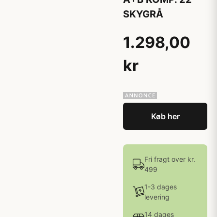
SKYGRÅ
1.298,00
kr
Køb her
Fri fragt over kr.
499
1-3 dages
levering
14 dages