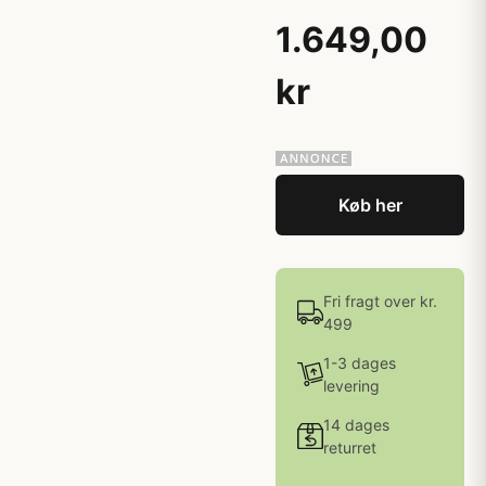
1.649,00
kr
Køb her
Fri fragt over kr.
499
1-3 dages
levering
14 dages
returret