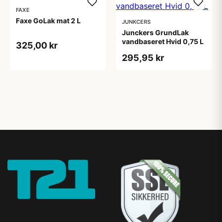
FAXE
Faxe GoLak mat 2 L
JUNKCERS
Junckers GrundLak
vandbaseret Hvid 0,75 L
325,00 kr
295,95 kr