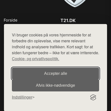
Forside
T21.DK
Produkter
Tlf. 78768672
Top Rabatter
Vi bruger cookies på vores hjemmeside for at
Mail:
hej@want.dk
Blog
forbedre din oplevelse, vise mere relevant
Jotun maling
indhold og analysere trafikken. Kort sagt: for at
Cookie- og privatlivspolitik
Kontakt
siden fungerer bedre – ikke for at være irriterende.
Cookie- og privatlivspolitik.
Denne side er en del af want.dk, der udgiver en række
Accepter alle
hjemmesider med præsentation af forskellige produkter fra
diverse webshops. Der sælges ikke varer fra denne side - vi
Afvis ikke‑nødvendige
henviser til de shops, som sælger varen. Vi har heller ikke
varerne på lager.
Indstillinger
© 2026 t21.dk. Alle rettigheder forbeholdes.