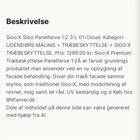
Beskrivelse
Sioo:X Sioo Panelfarve 1:2 3 L 01-Cloud. Kategori:
UDENDØRS MALING > TRÆBESKYTTELSE > SIOO:X
TRÆBESKYTTELSE. Pris: 1299.00 kr. Sioo:X Premium
Træbeskyttelse Panelfarve 1:2Â er farvet grundings
produktet man anvender ved en ny opbygning af
facade behandling. Giver din træÂ facade samme
styrke, som traditionel Sioo:X, med modvirkning af
revner, mug samt let råd. UV bestandig og d Køb hos
BNFarver.dk.
Dele af indholdet på denne side kan være genereret
med hjælp fra AI.