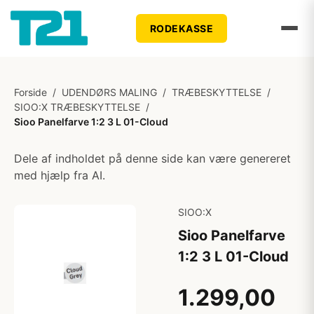
RODEKASSE
Forside
/
UDENDØRS MALING
/
TRÆBESKYTTELSE
/
SIOO:X TRÆBESKYTTELSE
/
Sioo Panelfarve 1:2 3 L 01-Cloud
Dele af indholdet på denne side kan være genereret
med hjælp fra AI.
SIOO:X
Sioo Panelfarve
1:2 3 L 01-Cloud
1.299,00