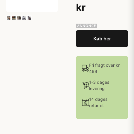
kr
Køb her
Fri fragt over kr.
499
1-3 dages
levering
14 dages
returret