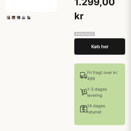
1.299,00
kr
Køb her
Fri fragt over kr.
499
1-3 dages
levering
14 dages
returret