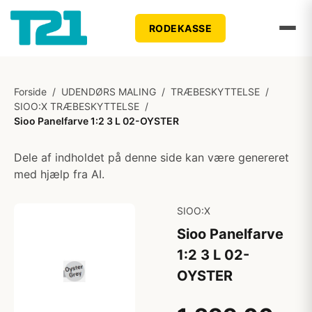
RODEKASSE
Forside
/
UDENDØRS MALING
/
TRÆBESKYTTELSE
/
SIOO:X TRÆBESKYTTELSE
/
Sioo Panelfarve 1:2 3 L 02-OYSTER
Dele af indholdet på denne side kan være genereret
med hjælp fra AI.
SIOO:X
Sioo Panelfarve
1:2 3 L 02-
OYSTER