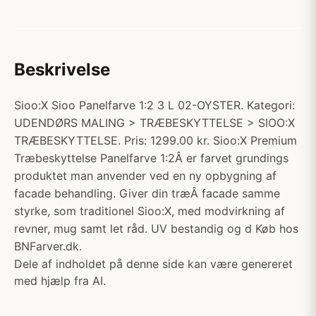
Beskrivelse
Sioo:X Sioo Panelfarve 1:2 3 L 02-OYSTER. Kategori:
UDENDØRS MALING > TRÆBESKYTTELSE > SIOO:X
TRÆBESKYTTELSE. Pris: 1299.00 kr. Sioo:X Premium
Træbeskyttelse Panelfarve 1:2Â er farvet grundings
produktet man anvender ved en ny opbygning af
facade behandling. Giver din træÂ facade samme
styrke, som traditionel Sioo:X, med modvirkning af
revner, mug samt let råd. UV bestandig og d Køb hos
BNFarver.dk.
Dele af indholdet på denne side kan være genereret
med hjælp fra AI.