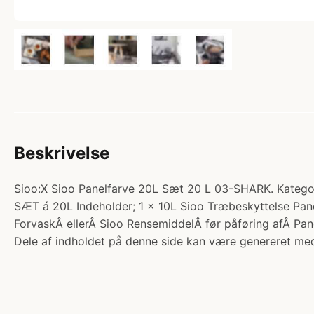
Beskrivelse
Sioo:X Sioo Panelfarve 20L Sæt 20 L 03-SHARK. Kat
SÆT á 20L Indeholder; 1 x 10L Sioo Træbeskyttelse Pan
ForvaskÂ ellerÂ Sioo RensemiddelÂ før påføring afÂ P
Dele af indholdet på denne side kan være genereret med