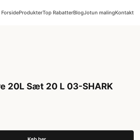
Forside
Produkter
Top Rabatter
Blog
Jotun maling
Kontakt
rve 20L Sæt 20 L 03-SHARK
Køb her