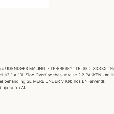
egori: UDENDØRS MALING > TRÆBESKYTTELSE > SIOO:X TRÆB
el 1:2 1 x 10L Sioo Overfladebeskyttelse 2:2 PAKKEN kan i
anel behandling SE MERE UNDER V Køb hos BNFarver.dk.
 hjælp fra AI.