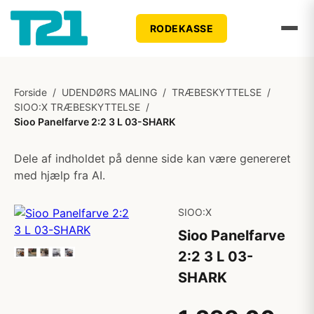
RODEKASSE
Forside
/
UDENDØRS MALING
/
TRÆBESKYTTELSE
/
SIOO:X TRÆBESKYTTELSE
/
Sioo Panelfarve 2:2 3 L 03-SHARK
Dele af indholdet på denne side kan være genereret
med hjælp fra AI.
SIOO:X
Sioo Panelfarve
2:2 3 L 03-
SHARK