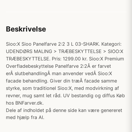
Beskrivelse
Sioo:X Sioo Panelfarve 2:2 3 L 03-SHARK. Kategori:
UDENDØRS MALING > TRÆBESKYTTELSE > SIOO:X
TRÆBESKYTTELSE. Pris: 1299.00 kr. Sioo:X Premium
Overfladebeskyttelse Panelfarve 2:2Â er farvet
erÂ slutbehandlingÂ man anvender vedÂ Sioo:X
facade behandling. Giver din træÂ facade samme
styrke, som traditionel Sioo:X, med modvirkning af
revner, mug samt let råd. UV bestandig og diffus Køb
hos BNFarver.dk.
Dele af indholdet på denne side kan være genereret
med hjælp fra AI.