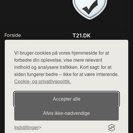
Forside
T21.DK
Produkter
Tlf. 78768672
Top Rabatter
Vi bruger cookies på vores hjemmeside for at
Mail:
hej@want.dk
Blog
forbedre din oplevelse, vise mere relevant
Jotun maling
indhold og analysere trafikken. Kort sagt: for at
Cookie- og privatlivspolitik
Kontakt
siden fungerer bedre – ikke for at være irriterende.
Cookie- og privatlivspolitik.
Denne side er en del af want.dk, der udgiver en række
Accepter alle
hjemmesider med præsentation af forskellige produkter fra
diverse webshops. Der sælges ikke varer fra denne side - vi
Afvis ikke‑nødvendige
henviser til de shops, som sælger varen. Vi har heller ikke
varerne på lager.
Indstillinger