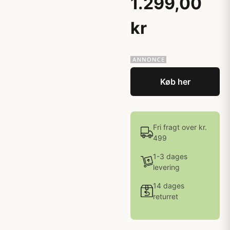
1.299,00
kr
Køb her
Fri fragt over kr.
499
1-3 dages
levering
14 dages
returret