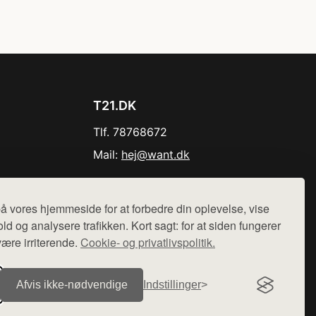
T21.DK
Tlf. 78768672
Mail:
hej@want.dk
Cookie- og privatlivspolitik
å vores hjemmeside for at forbedre din oplevelse, vise
ld og analysere trafikken. Kort sagt: for at siden fungerer
være irriterende.
Cookie- og privatlivspolitik.
r sælges ikke varer fra denne side - vi henviser til de shops,
Afvis ikke‑nødvendige
Indstillinger