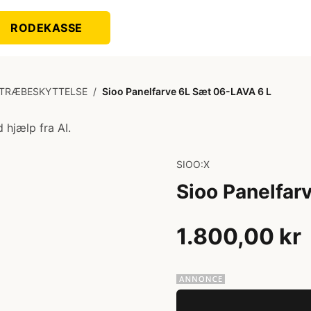
RODEKASSE
 TRÆBESKYTTELSE
/
Sioo Panelfarve 6L Sæt 06-LAVA 6 L
 hjælp fra AI.
SIOO:X
Sioo Panelfar
1.800,00 kr