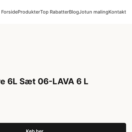
Forside
Produkter
Top Rabatter
Blog
Jotun maling
Kontakt
ve 6L Sæt 06-LAVA 6 L
Køb her