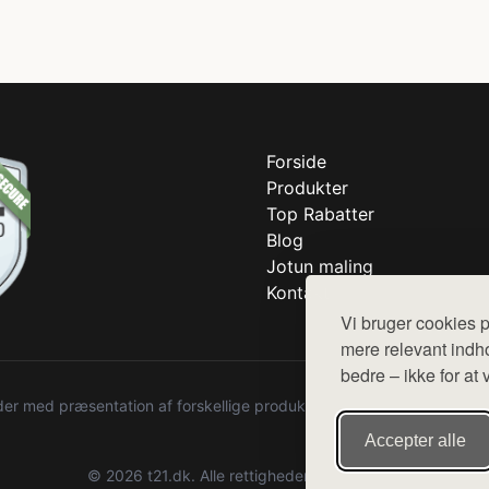
Forside
Produkter
Top Rabatter
Blog
Jotun maling
Kontakt
Vi bruger cookies p
mere relevant indho
bedre – ikke for at 
r med præsentation af forskellige produkter fra diverse webshops. De
Accepter alle
© 2026 t21.dk. Alle rettigheder forbeholdes.