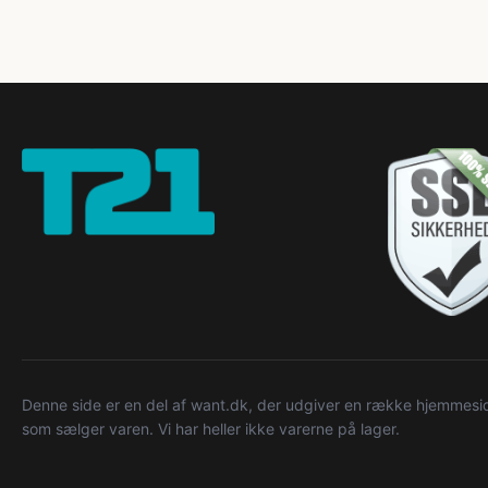
Denne side er en del af want.dk, der udgiver en række hjemmeside
som sælger varen. Vi har heller ikke varerne på lager.