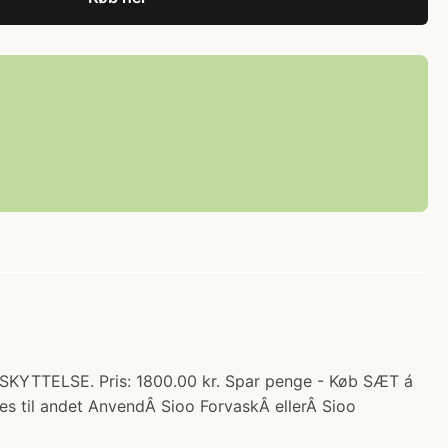
YTTELSE. Pris: 1800.00 kr. Spar penge - Køb SÆT á
es til andet AnvendÂ Sioo ForvaskÂ ellerÂ Sioo