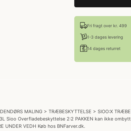
Fri fragt over kr. 499
1-3 dages levering
14 dages returret
i: UDENDØRS MALING > TRÆBESKYTTELSE > SIOO:X TRÆBESK
x 3L Sioo Overfladebeskyttelse 2:2 PAKKEN kan ikke ombytt
ERE UNDER VEDH Køb hos BNFarver.dk.