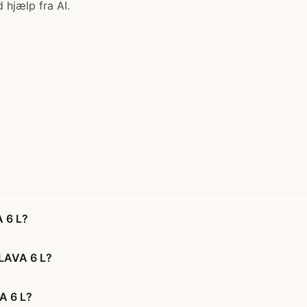
 hjælp fra AI.
A 6 L?
-LAVA 6 L?
VA 6 L?