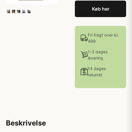
Køb her
Fri fragt over kr.
499
1-3 dages
levering
14 dages
returret
Beskrivelse