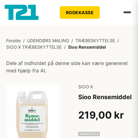
RODEKASSE
Forside
/
UDENDØRS MALING
/
TRÆBESKYTTELSE
/
SIOO:X TRÆBESKYTTELSE
/
Sioo Rensemiddel
Dele af indholdet på denne side kan være genereret
med hjælp fra AI.
SIOO:X
Sioo Rensemiddel
219,00 kr