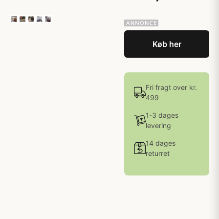
Køb her
Fri fragt over kr.
499
1-3 dages
levering
14 dages
returret