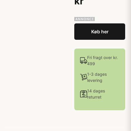
kr
Køb her
Fri fragt over kr.
499
1-3 dages
levering
14 dages
returret