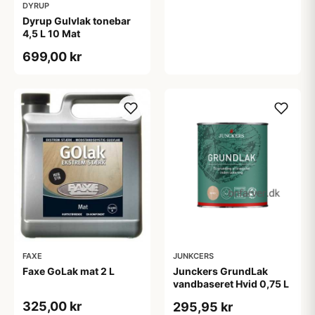
DYRUP
Dyrup Gulvlak tonebar
4,5 L 10 Mat
699,00 kr
FAXE
JUNKCERS
Faxe GoLak mat 2 L
Junckers GrundLak
vandbaseret Hvid 0,75 L
325,00 kr
295,95 kr