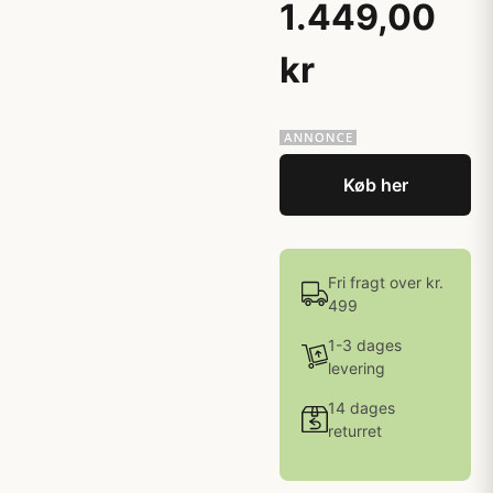
1.449,00
kr
Køb her
Fri fragt over kr.
499
1-3 dages
levering
14 dages
returret