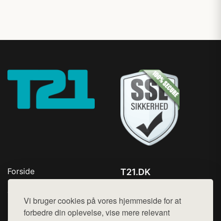
Forside
T21.DK
Produkter
Tlf. 78768672
Top Rabatter
Vi bruger cookies på vores hjemmeside for at
Mail:
hej@want.dk
Blog
forbedre din oplevelse, vise mere relevant
Jotun maling