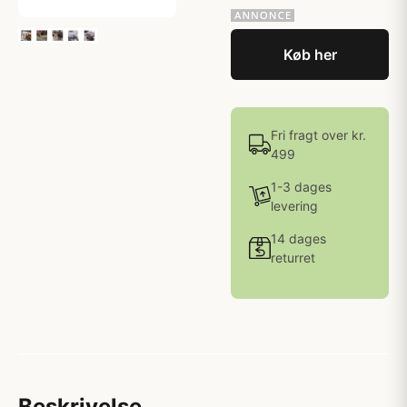
Køb her
Fri fragt over kr.
499
1-3 dages
levering
14 dages
returret
Beskrivelse