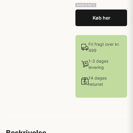
Køb her
Fri fragt over kr.
499
1-3 dages
levering
14 dages
returret
Beskrivelse