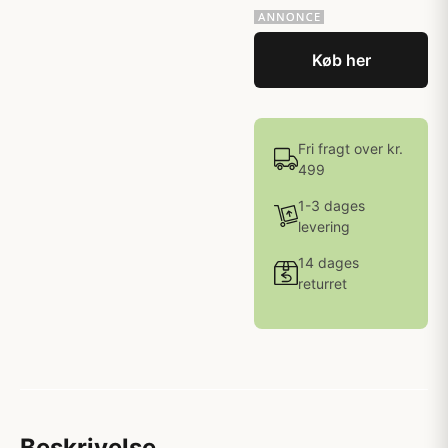
Køb her
Fri fragt over kr.
499
1-3 dages
levering
14 dages
returret
Beskrivelse