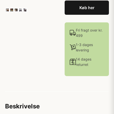
Køb her
Fri fragt over kr.
499
1-3 dages
levering
14 dages
returret
Beskrivelse