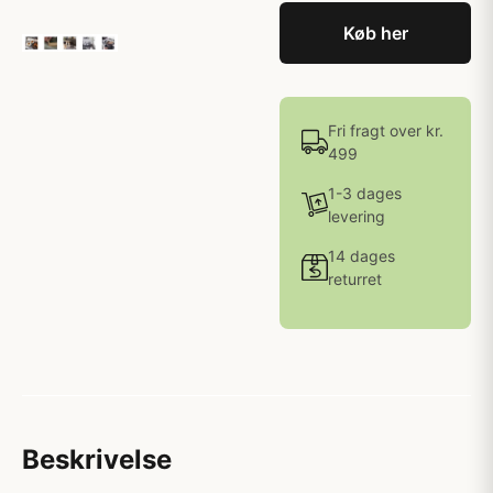
Køb her
Fri fragt over kr.
499
1-3 dages
levering
14 dages
returret
Beskrivelse