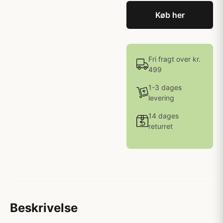
Køb her
Fri fragt over kr.
499
1-3 dages
levering
14 dages
returret
Beskrivelse