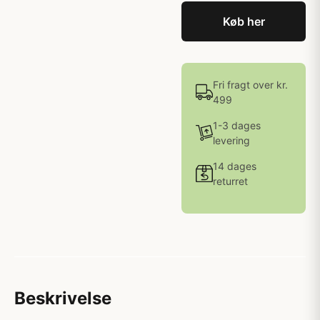
Køb her
Fri fragt over kr.
499
1-3 dages
levering
14 dages
returret
Beskrivelse